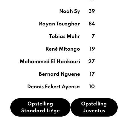
Noah Sy
39
Rayan Touzghar
84
Tobias Mohr
7
René Mitongo
19
Mohammed El Hankouri
27
Bernard Nguene
17
Dennis Eckert Ayensa
10
Opstelling
Opstelling
Standard Liège
Juventus