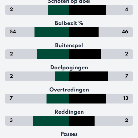
Schoten op doel
2
4
Balbezit %
54
46
Buitenspel
2
2
Doelpogingen
2
7
Overtredingen
7
13
Reddingen
3
2
Passes