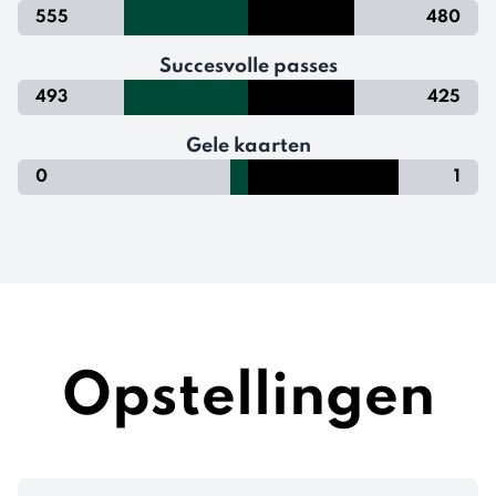
555
480
Succesvolle passes
493
425
Gele kaarten
0
1
Opstellingen