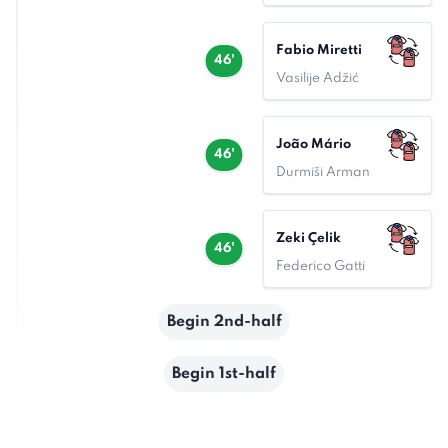
Fabio Miretti
46'
Vasilije Adžić
João Mário
46'
Durmiši Arman
Zeki Çelik
46'
Federico Gatti
Begin 2nd-half
Begin 1st-half