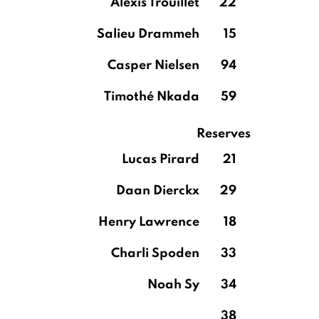
Alexis Trouillet
22
Salieu Drammeh
15
Casper Nielsen
94
Timothé Nkada
59
Reserves
Lucas Pirard
21
Daan Dierckx
29
Henry Lawrence
18
Charli Spoden
33
Noah Sy
34
38