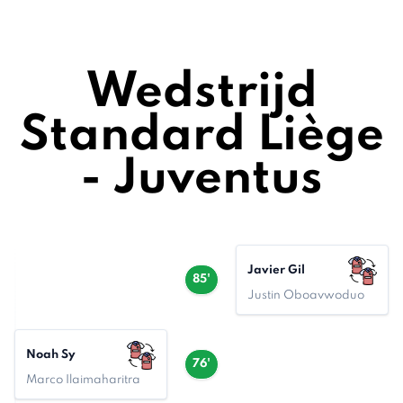
Wedstrijd
Standard Liège
- Juventus
Javier Gil
85'
Justin Oboavwoduo
Noah Sy
76'
Marco Ilaimaharitra