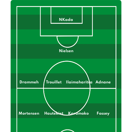
NKada
Nielsen
Drammeh
Trouillet
Ilaimaharitra
Adnane
Mortensen
Hautekiet
Karamoko
Fossey