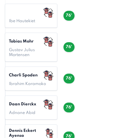
76'
Ibe Hautekiet
Tobias Mohr
76'
Gustav Julius
Mortensen
Charli Spoden
76'
Ibrahim Karamoko
Daan Dierckx
76'
Adnane Abid
Dennis Eckert
Ayensa
76'