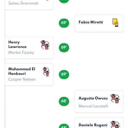
Salieu Drammeh
Fabio Miretti
69'
Henry
Lawrence
69'
Marlon Fossey
Mohammed El
Hankouri
69'
Casper Nielsen
Augusto Owusu
68'
Manuel Locatelli
Daniele Rugani