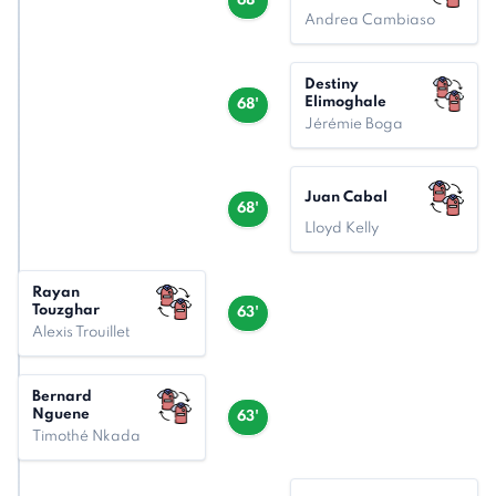
68'
Andrea Cambiaso
Destiny
Elimoghale
68'
Jérémie Boga
Juan Cabal
68'
Lloyd Kelly
Rayan
Touzghar
63'
Alexis Trouillet
Bernard
Nguene
63'
Timothé Nkada