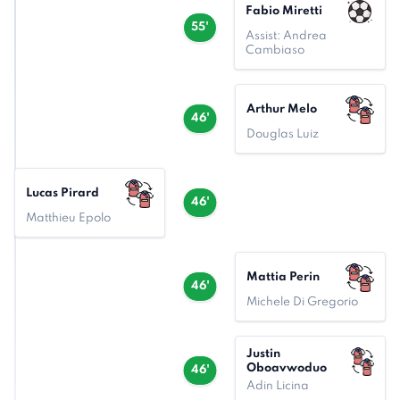
Fabio Miretti
55'
Assist: Andrea
Cambiaso
Arthur Melo
46'
Douglas Luiz
Lucas Pirard
46'
Matthieu Epolo
Mattia Perin
46'
Michele Di Gregorio
Justin
Oboavwoduo
46'
Adin Licina