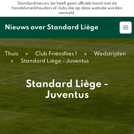
Standardnieuws.be heeft geen officiële band met de
handelsmerkhouders of clubs die op deze website worden
vermeld.
Nieuws over Standard Liège
Op
Thuis
»
Club Friendlies 1
»
Wedstrijden
»
Standard Liège - Juventus
Standard Liège -
Juventus