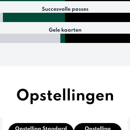
Succesvolle passes
Gele kaarten
Opstellingen
Opstelling Standard
Opstelling