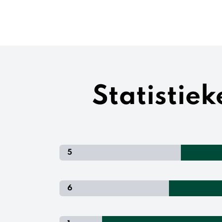
Statistie
5
6