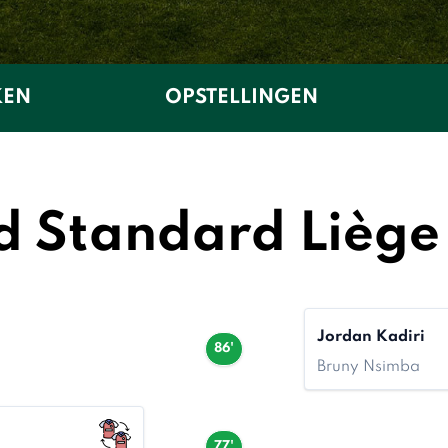
KEN
OPSTELLINGEN
d Standard Liège
Jordan Kadiri
86'
Bruny Nsimba
77'