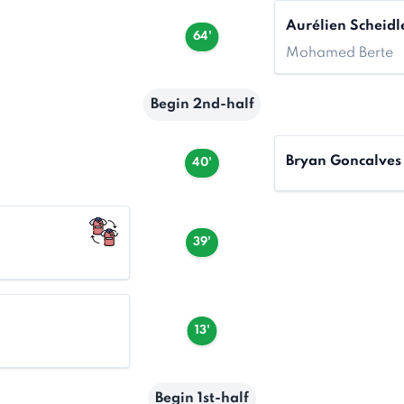
Aurélien Scheidl
64'
Mohamed Berte
Begin 2nd-half
Bryan Goncalves
40'
39'
13'
Begin 1st-half