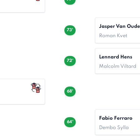
Jasper Van Oud
73'
Roman Kvet
Lennard Hens
72'
Malcolm Viltard
68'
Fabio Ferraro
64'
Dembo Sylla