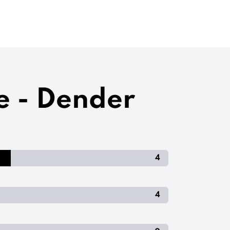
e - Dender
4
4