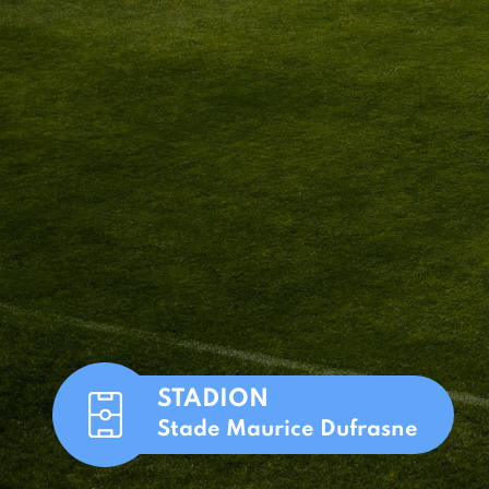
STADION
Stade Maurice Dufrasne