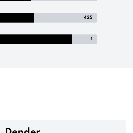
425
1
Dender