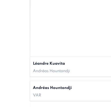
Léandre Kuavita
Andréas Hountondji
Andréas Hountondji
VAR